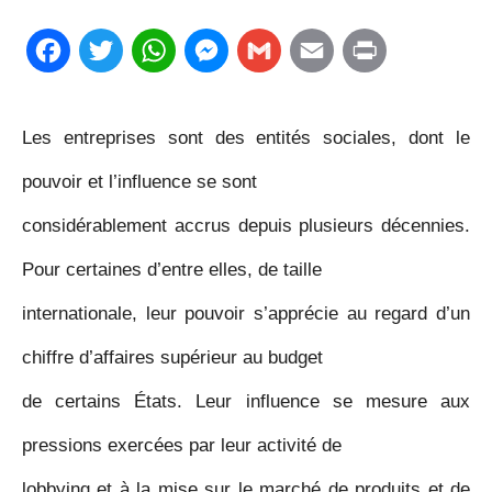
F
T
W
M
G
E
P
a
w
h
e
m
m
r
Les entreprises sont des entités sociales, dont le
c
i
a
s
a
a
i
pouvoir et l’influence se sont
e
t
t
s
i
i
n
considérablement accrus depuis plusieurs décennies.
b
t
s
e
l
l
t
Pour certaines d’entre elles, de taille
o
e
A
n
internationale, leur pouvoir s’apprécie au regard d’un
o
r
p
g
chiffre d’affaires supérieur au budget
k
p
e
de certains États. Leur influence se mesure aux
r
pressions exercées par leur activité de
lobbying et à la mise sur le marché de produits et de