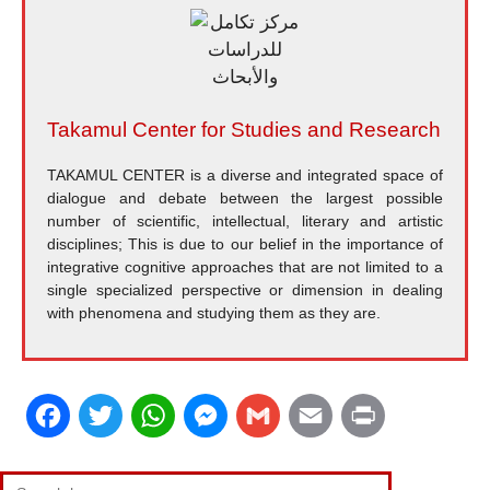
Takamul Center for Studies and Research
TAKAMUL CENTER is a diverse and integrated space of
dialogue and debate between the largest possible
number of scientific, intellectual, literary and artistic
disciplines; This is due to our belief in the importance of
integrative cognitive approaches that are not limited to a
single specialized perspective or dimension in dealing
with phenomena and studying them as they are.
F
T
W
M
G
E
P
a
w
h
e
m
m
r
Search