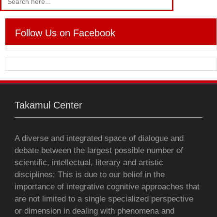
for:
c
i
a
s
a
a
i
e
t
t
s
i
i
n
Follow Us on Facebook
b
t
s
e
l
l
t
o
e
A
n
o
r
p
g
Takamul Center
k
p
e
r
A diverse and integrated space of dialogue and
debate between the largest possible number of
scientific, intellectual, literary and artistic
disciplines; This is due to our belief in the
importance of integrative cognitive approaches that
are not limited to a single specialized perspective
or dimension in dealing with phenomena and