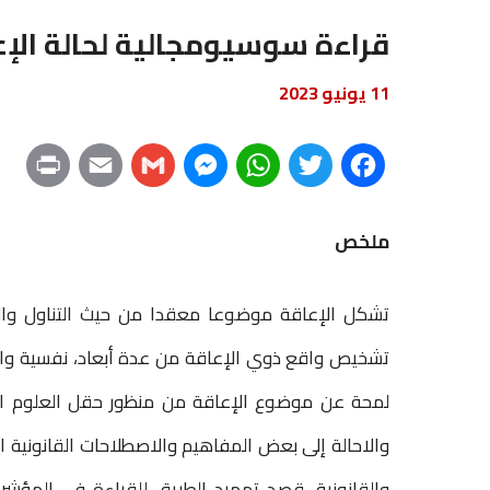
قراءة سوسيومجالية لحالة الإع
11 يونيو 2023
P
E
G
M
W
T
F
r
m
m
e
h
w
a
ملخص
i
a
a
s
a
i
c
n
i
i
s
t
t
e
تشكل الإعاقة موضوعا معقدا من حيث التناول و
t
l
l
e
s
t
b
تشخيص واقع ذوي الإعاقة من عدة أبعاد، نفسية واجت
n
A
e
o
لمحة عن موضوع الإعاقة من منظور حقل العلوم الإن
g
p
r
o
والاحالة إلى بعض المفاهيم والاصطلاحات القانونية ا
e
p
k
والقانونية، قصد تمهيد الطريق للقراءة في المؤشرا