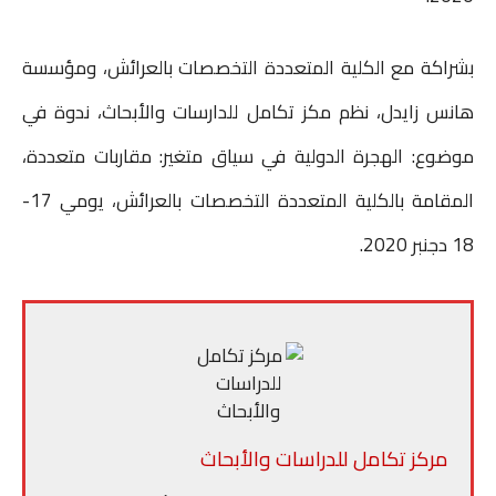
n
i
i
s
t
t
e
t
l
l
e
s
t
b
بشراكة مع الكلية المتعددة التخصصات بالعرائش، ومؤسسة
n
A
e
o
هانس زايدل، نظم مكز تكامل للدارسات والأبحاث، ندوة في
g
p
r
o
موضوع: الهجرة الدولية في سياق متغير: مقاربات متعددة،
e
p
k
المقامة بالكلية المتعددة التخصصات بالعرائش، يومي 17-
r
18 دجنبر 2020.
مركز تكامل للدراسات والأبحاث