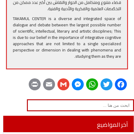
فضاء متنوع ومتكامل من الحوار والنقاش بين أكبر عدد ممكن من
التخصّصات العلمية والفكرية والأدبية والفنية.
TAKAMUL CENTER is a diverse and integrated space of
dialogue and debate between the largest possible number
of scientific, intellectual, literary and artistic disciplines; This
is due to our belief in the importance of integrative cognitive
approaches that are not limited to a single specialized
perspective or dimension in dealing with phenomena and
studying them as they are.
P
E
G
M
W
T
F
r
m
m
e
h
w
a
Search
for:
i
a
a
s
a
i
c
n
i
i
s
t
t
e
آخر المواضيع
t
l
l
e
s
t
b