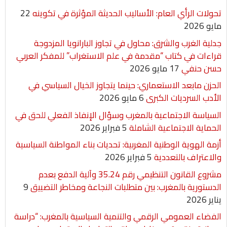
تحولات الرأي العام: الأساليب الحديثة المؤثرة في تكوينه
22
n
A
e
o
مايو 2026
g
p
r
o
جدلية الغرب والشرق: محاول في تجاوز البارانويا المزدوجة
قراءات في كتاب “مقدمة في علم الاستغراب” للمفكر العربي
e
p
k
حسن حنفي
17 مايو 2026
r
الحزن مابعد الاستعماري: حينما يتجاوز الخيال السياسي في
الأدب السرديات الكبرى
6 مايو 2026
السياسة الاجتماعية بالمغرب وسؤال الإنفاذ الفعلي للحق في
الحماية الاجتماعية الشاملة
5 فبراير 2026
أزمة الهوية الوطنية المغربية: تحديات بناء المواطنة السياسية
والاعتراف بالتعددية
5 فبراير 2026
مشروع القانون التنظيمي رقم 35.24 وآلية الدفع بعدم
الدستورية بالمغرب: بين متطلبات النجاعة ومخاطر التضييق
9
يناير 2026
الفضاء العمومي الرقمي والتنمية السياسية بالمغرب: “دراسة