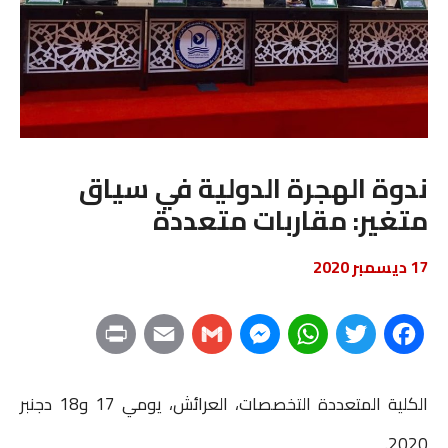
ندوة الهجرة الدولية في سياق
متغير: مقاربات متعددة
17 ديسمبر 2020
P
E
G
M
W
T
F
r
m
m
e
h
w
a
الكلية المتعددة التخصصات، العرائش، يومي 17 و18 دجنبر
i
a
a
s
a
i
c
2020.