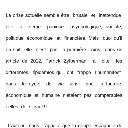
c
i
a
s
a
a
i
e
t
t
s
i
i
n
La crise actuelle semble être brutale et inattendue
b
t
s
e
l
l
t
elle a semé panique psychologique, sociale,
o
e
A
n
politique, économique et financière. Mais quoi qu’il
o
r
p
g
en soit elle n’est pas la première. Ainsi, dans un
k
p
e
article de 2012, Patrick Zylberman a cité les
r
différentes épidémies qui ont frappé l’humanitéet
dans le cycle de vie ainsi que la facture
économique et humaine n’étaient pas comparableà
celles de Covid19.
L’auteur nous rappelle que la grippe espagnole de