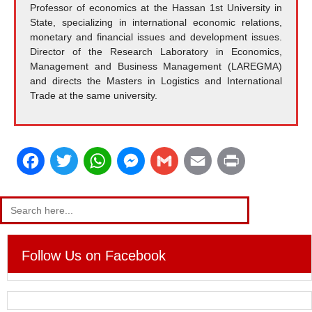
Professor of economics at the Hassan 1st University in
State, specializing in international economic relations,
monetary and financial issues and development issues.
Director of the Research Laboratory in Economics,
Management and Business Management (LAREGMA)
and directs the Masters in Logistics and International
Trade at the same university.
F
T
W
M
G
E
P
a
w
h
e
m
m
r
Search
for:
c
i
a
s
a
a
i
e
t
t
s
i
i
n
Follow Us on Facebook
b
t
s
e
l
l
t
o
e
A
n