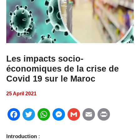
Les impacts socio-
économiques de la crise de
Covid 19 sur le Maroc
25 April 2021
F
T
W
M
G
E
P
a
w
h
e
m
m
r
Introduction
: