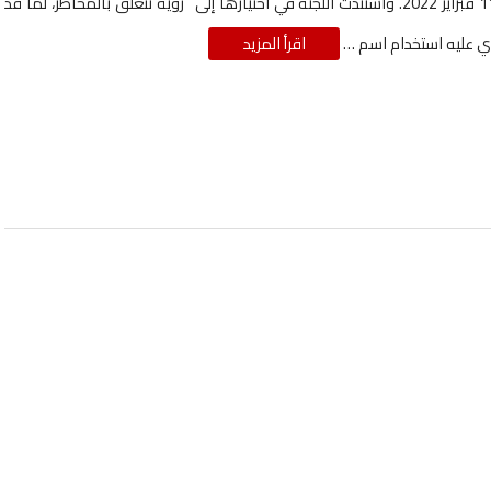
في 11 فبراير 2022. واستندت اللجنة في اختيارها إلى “رؤية تتعلق بالمخاطر، لما قد
 عليه استخدام اسم …
اقرأ المزيد