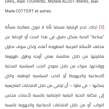
DAHL, Alain TOURAINE, Michèle ALLIOT-MARIE, Jean
Marie COTTERT et autres.
[3]
لذلك، تجدر الإشارة مسبقا بأننا لا ننوي معالجة مسألة
“صِناعة” النخبة بشكل دقيق في هذا البحث أو الإجابة عن
مختلف الأسئلة الفرعية المطروحة أعلاه، ولكن سوف نحاول
مقاربتها من خلال مناقشة بعض أوجه وطرق ظهورها
وولادتها، سواء من خلال نموذج النخب السياسية المحلية
(الجماعية والجهوية) أو النخب السياسية الوطنية، والتي
يمكنها – في نظرنا – أن ترتقي من خلال الانتخابات التشريعية
إلى مكانة النخبة النيابية البرلمانية بالنسبة لأعضاء مجلس
النواب، أو من خلال الانتخابات الجماعية والجهوية بالنسبة