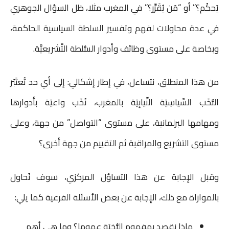
يَحكُم؟” أو “مَن يُقَرِّر؟” في المغرب مثلا، ظل السؤال الجوهري
في عدة محاولات لفهم وتفسير السلطة السياسية الحاكمة،
وبخاصة على مستوى وظائف وأدوار السُّلطة التَّشريعيَّة.
من هذا المنطلق، نتساءل، في إطار إشكالي: إلى أي حد تُعتَبَر
النُّخَب السِّياسِيَة النِّيابِيَة بالمغرب، نُخَب واعيَة بأدوارها
ومهامها البرلمانية، على مستوى “التواصل” من جهة، وعلى
مستوى التشريع والمراقبة ثم التقييم من جهة أخرى؟
وقبل الإجابة عن هذا التساؤل المركزي، سوف نُحاول
بالموازاة مع ذلك، الإجابة عن بعض الأسئلة الفرعية كما يلي:
ماذا نقصد بمفهوم النُّخبَة عموما؟ وما هي أهم