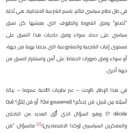
في ظل نظام سياسي قائم، باسم الشرعية الانتخابية، هي نُخبَة
“تُصنع” وفق الشروط والظروف التي يعيشها كل نسق
سياسي على حدة، سواء وفق حاجيات هذا النسق على
مستوى إثبات الشرعية والمشروعية التي يحضا بهما من جهة،
أو سواء وِفق ضرورات الحفاظ على أمن واستقرار النسق من
جهة أخرى.
في هذا الإطار، طُرِحت – عبر نظريات النُّخبة عموما – عِدّة
أسئِلة مِن قَبيل: مَن يَحكُم؟ ((Qui gouverne? أو مَن يُقَرِّر؟ (Qui
décide ?)؛ وهو السؤال الذي أَرَّق العديد من الباحثين
[2]
والمفكرين السياسيين (وكذا الاقتصاديين)؛
فالسؤال: “مَن