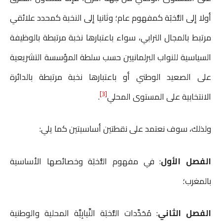
أولا إلى النُّخبَة كمفهوم عام؛ وثانيا إلى النخبة كمحدد علائقي
مرتبط بالمجال الترابي، سواء باعتبارها نخبة مرتبطة بالوظيفة
السياسية للنواب البرلمانيين حسب سلطة المؤسسة التشريعية
على الصعيد الوطني أو باعتبارها نخبة مرتبطة بالدائرة
[3]
الانتخابية على المستوى المحلي
.
ولذلك، سوف نعتمد على نقطتين أساسيتين كما يلي:
الفصل الأول
: في مفهوم النُّخبَة وخصائصها الأساسية
بالمغرب؛
الفصل الثاني
: مُحَدِّدات النُّخبَة النِّيابِيَّة المحلية والوطنية