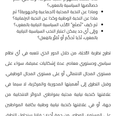
خصائصها السياسية بالمغرب؟
وماذا عن النخبة المحلية (الجماعية والجهوية)؟ ثم
ماذا عن النخبة الوطنية وكذا عن النخبة البرلمانية؟
ثم كيف “تُصنَع” النُّخَب السياسية النيابية بالمغرب؟
وإلى أي حد يمكن اعتبار النخب السياسية النيابية
بالمغرب، نُخَبا تَحكُم أو تُقرِّر بالفِعل؟
تطرح نظرية النُّخبَة، من خلال الدور الذي تلعبه في أي نظام
سياسي ودستوري معاصر، عدة إشكاليات عميقة، سواء على
مستوى المجال الانتمائي أو على مستوى المجال الوظيفي.
وقبل التطرق إلى أهميتها المحورية والمركزية، لا سيما في
علاقتها كنخبة نيابية محلية بمواطني الدوائر الانتخابية من
جهة، أو في علاقتها كنخبة نيابية وطنية بكافة المواطنين
على المستوى الوطني من جهة أخرى؛ فإننا سنحاول التطرق