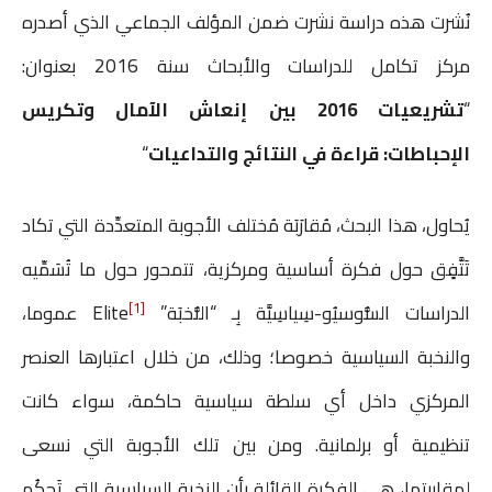
نُشرت هذه دراسة نشرت ضمن المؤلف الجماعي الذي أصدره
i
a
a
s
a
i
c
مركز تكامل للدراسات والأبحاث سنة 2016 بعنوان:
n
i
i
s
t
t
e
“
تشريعيات 2016 بين إنعاش الآمال وتكريس
t
l
l
e
s
t
b
الإحباطات: قراءة في النتائج والتداعيات
“
n
A
e
o
g
p
r
o
يُحاول، هذا البحث، مُقارَبَة مُختلف الأجوبة المتعدِّدة التي تكاد
e
p
k
تَتَّفٍق حول فكرة أساسية ومركزية، تتمحور حول ما تُسَمِّيه
r
[1]
الدراسات السُّوسيُو-سِياسِيَّة بِـ “النُّخبَة” Elite
عموما،
والنخبة السياسية خصوصا؛ وذلك، من خلال اعتبارها العنصر
المركزي داخل أي سلطة سياسية حاكمة، سواء كانت
تنظيمية أو برلمانية. ومن بين تلك الأجوبة التي نسعى
لمقاربتها، هي الفكرة القائلة بأن النخبة السياسية التي تَحكُم