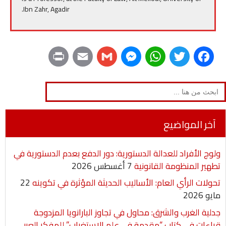
Ibn Zahr, Agadir.
P
E
G
M
W
T
F
r
m
m
e
h
w
a
Search
for:
i
a
a
s
a
i
c
n
i
i
s
t
t
e
آخر المواضيع
t
l
l
e
s
t
b
ولوج الأفراد للعدالة الدستورية: دور الدفع بعدم الدستورية في
n
A
e
o
تطهير المنظومة القانونية
7 أغسطس 2026
g
p
r
o
تحولات الرأي العام: الأساليب الحديثة المؤثرة في تكوينه
22
مايو 2026
e
p
k
جدلية الغرب والشرق: محاول في تجاوز البارانويا المزدوجة
r
قراءات في كتاب “مقدمة في علم الاستغراب” للمفكر العربي