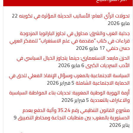
t
l
l
e
s
t
b
تحولات الرأي العام: الأساليب الحديثة المؤثرة في تكوينه
22
n
A
e
o
مايو 2026
g
p
r
o
جدلية الغرب والشرق: محاول في تجاوز البارانويا المزدوجة
قراءات في كتاب “مقدمة في علم الاستغراب” للمفكر العربي
e
p
k
حسن حنفي
17 مايو 2026
r
الحزن مابعد الاستعماري: حينما يتجاوز الخيال السياسي في
الأدب السرديات الكبرى
6 مايو 2026
السياسة الاجتماعية بالمغرب وسؤال الإنفاذ الفعلي للحق في
الحماية الاجتماعية الشاملة
5 فبراير 2026
أزمة الهوية الوطنية المغربية: تحديات بناء المواطنة السياسية
والاعتراف بالتعددية
5 فبراير 2026
مشروع القانون التنظيمي رقم 35.24 وآلية الدفع بعدم
الدستورية بالمغرب: بين متطلبات النجاعة ومخاطر التضييق
9
يناير 2026