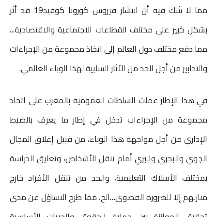
n
i
i
s
t
t
e
مما لا شك فيه أن انتشار فيروس كورونا كوفيد19 قد أثر
t
l
l
e
s
t
b
بشكل كبير على مختلف القطاعات الاجتماعية والاقتصادية..،
n
A
e
o
مما دفع مختلف دول العالم إلى اتخاذ مجموعة من الإجراءات
g
p
r
o
والتدابير من أجل الحد من الآثار السلبية لهذا الوباء العالمي.
e
p
k
في هذا الإطار عملت السلطات العمومية بالمغرب على اتخاذ
r
مجموعة من الإجراءات تدخل في إطار ما يعرف بالضبط
الإداري من أجل مواجهة هذا الوباء، من قبيل إغلاق المجال
الجوي والبحري والبري أمام تنقل الأشخاص، وتعليق الدراسة
بمختلف الأسلاك التعليمية، والحد من تنقل الأفراد خارج
منازلهم إلا للضرورة القصوى…الخ، مما طرح التساؤل عن مدى
تحقيق الموازنة بين حماية الحقوق والحريات الأساسية