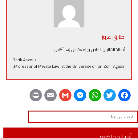
طارق عزوز
أستاذ القانون الخاص بجامعة ابن زهر أكادير.
Tarik Aazouz
Professor of Private Law, at the University of Ibn Zohr Agadir.
P
E
G
M
W
T
F
r
m
m
e
h
w
a
Search
for:
i
a
a
s
a
i
c
n
i
i
s
t
t
e
آخر المواضيع