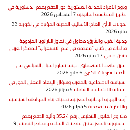
ولوج الأفراد للعدالة الدستورية: دور الدفع بعدم الدستورية في
n
A
e
o
تطهير المنظومة القانونية
7 أغسطس 2026
g
p
r
o
تحولات الرأي العام: الأساليب الحديثة المؤثرة في تكوينه
22
مايو 2026
e
p
k
جدلية الغرب والشرق: محاول في تجاوز البارانويا المزدوجة
r
قراءات في كتاب “مقدمة في علم الاستغراب” للمفكر العربي
حسن حنفي
17 مايو 2026
الحزن مابعد الاستعماري: حينما يتجاوز الخيال السياسي في
الأدب السرديات الكبرى
6 مايو 2026
السياسة الاجتماعية بالمغرب وسؤال الإنفاذ الفعلي للحق في
الحماية الاجتماعية الشاملة
5 فبراير 2026
أزمة الهوية الوطنية المغربية: تحديات بناء المواطنة السياسية
والاعتراف بالتعددية
5 فبراير 2026
مشروع القانون التنظيمي رقم 35.24 وآلية الدفع بعدم
الدستورية بالمغرب: بين متطلبات النجاعة ومخاطر التضييق
9