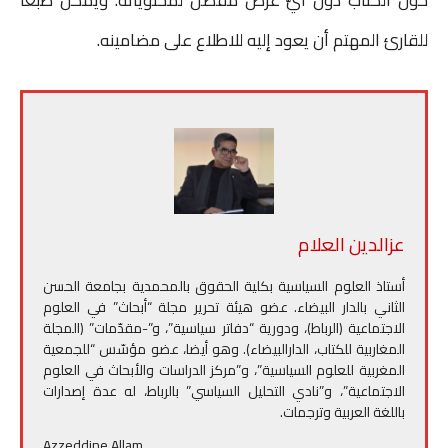
حول الكتاب دون أيّ عرض مفصّل لمحتوياته. ويمكن طبعا
للقارئ المهتم أن يعود إليه للاطلاع على مضامينه.
عزالدين العلام
أستاذ العلوم السياسية بكلية الحقوق بالمحمدية بجامعة الحسن
الثاني بالدار البيضاء. عضو هيئة تحرير مجلة “أبحاث” في العلوم
الاجتماعية (الرباط)، ودورية “دفاتر سياسية”، و”-مقدّمات” (المجلة
المغاربية للكتاب، الدارالبيضاء). وهو أيضا، عضو مؤسّس “للجمعية
المغربية للعلوم السياسية”، و”مركز الدراسات والأبحاث في العلوم
الاجتماعية”، و”نادي التحليل السياسي” بالرباط، له عدة إصدارات
باللغة العربية وترجمات.
Azzeddine Allam