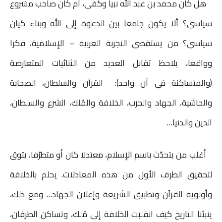
هل كان محمد بن عبد الله نبيا وكفى، أم كان صاحب مشروع
t
l
l
e
s
t
b
سياسي؟ ألا يكون جامعا بين الدعوة إلى الله وبناء كيان
n
A
e
o
سياسي؟ من يستقصي التجربة العربية – الإسلامية، فكرا
g
p
r
o
وواقعا، يلاحظ تقابل العديد من الثنائيات المتعارضة
e
p
k
(والمتساكنة في آن واحد): القرآن والسلطان، الصحابة
r
والحاشية، الجهاد والحرب، الخلافة والمُلك، الشرع والسلطان،
الدين والدنيا…
أغلب من يتحدّث باسم الإسلام، معتدلا كان أو متطرّفا، يتوق
لتحقيق الطرف الأول من هذه المعادلات. يحلم بالخلافة
وأولوية القرآن وتطبيق الشريعة وإعلان الجهاد… ومع ذلك،
ينبئنا التاريخ كيف انقلبت الخلافة إلى مُلك، وتساكن الطرفان،