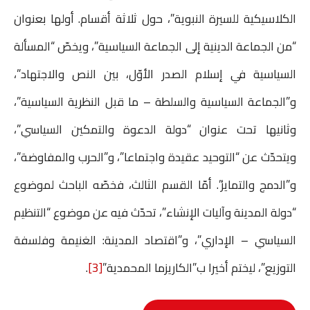
الكلاسيكية للسيرة النبوية”، حول ثلاثة أقسام. أولها بعنوان
“من الجماعة الدينية إلى الجماعة السياسية”، ويخصّ “المسألة
السياسية في إسلام الصدر الأوّل، بين النص والاجتهاد”،
و”الجماعة السياسية والسلطة – ما قبل النظرية السياسية”،
وثانيها تحت عنوان “دولة الدعوة والتمكين السياسي”،
ويتحدّث عن “التوحيد عقيدة واجتماعا”، و”الحرب والمفاوضة”،
و”الدمج والتمايز”. أمّا القسم الثالث، فخصّه الباحث لموضوع
“دولة المدينة وآليات الإنشاء”، تحدّث فيه عن موضوع “التنظيم
السياسي – الإداري”، و”اقتصاد المدينة: الغنيمة وفلسفة
التوزيع”، ليختم أخيرا ب”الكاريزما المحمدية”
[3]
.