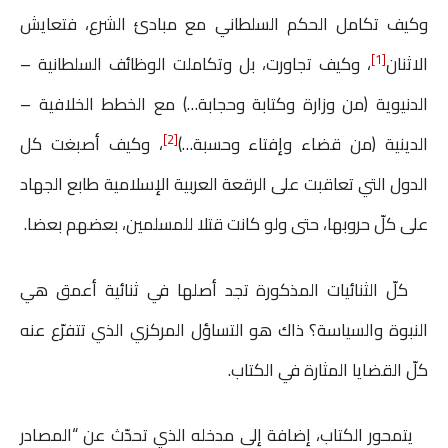
وكيف تكامل الحكم السلطاني مع مبادئ الشرع، فتعايش
[1]
الاثنان
، وكيف تجاورت، بل وتكاملت الوظائف السلطانية –
الدنيوية (من وزارة وكتابة وحجابة…) مع الخطط الخلافية –
[2]
الدينية (من قضاء وإفتاء وحسبة…)
، وكيف أصبغت كل
الدول التي تعاقبت على الرقعة العربية الإسلامية طابع الجهاد
على كلّ حروبها، حتى ولو كانت قتلا للمسلمين، بعضهم بعضا.
كلّ الثنائيات المذكورة تجد أصلها في ثنائية أعمق هي
النبوة والسياسة؟ ذاك هو التساؤل المركزي الذي تتفرّع عنه
كلّ القضايا المثارة في الكتاب.
يتمحور الكتاب، إضافة إلى مدخله الذي تحدّث عن “المصادر