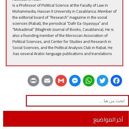
Is a Professor of Political Science at the Faculty of Law in
Mohammedia, Hassan II University in Casablanca. Member of
the editorial board of “Research” magazine in the social
sciences (Rabat), the periodical “Dafir Ea-Siyasiyya” and
“Mokadimat” (Maghreb Journal of Books, Casablanca). He is
also a founding member of the Moroccan Association of
Political Sciences, and Center for Studies and Research in
Social Sciences, and the Political Analysis Club in Rabat. He
has several Arabic-language publications and translations.
P
E
G
M
W
T
F
r
m
m
e
h
w
a
Search
for:
i
a
a
s
a
i
c
n
i
i
s
t
t
e
آخر المواضيع
t
l
l
e
s
t
b