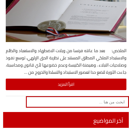
الملخص: بعد ما عانته فرنسا من ويلات الاضطهاد والاستعباد والظلم
والاستبداد الملكي المطلق المستند على نظرية الحق الإلهي، توسع نفوذ
وصلاحيات النبلاء ، وهيمنة الكنيسة وعدم خضوعها لأي قانون ومحاسبة،
جاءت الثورة لتضع حدا لعصور الاستبداد والتسلط والخروج من …
اقرأ المزيد
Search
for:
آخر المواضيع