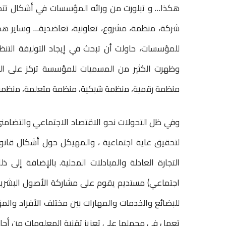
هكذا… و تبلورت من ورائه المؤسسات في أشكال تتم
e
p
k
شركة، منظمة، مشروع، تعاونية، تعاضدية… وساير هذا ا
r
للمؤسسات، حاولت أن تبحث في إيجاد التوليفة التن
وظهرت الكثير من المسميات للمؤسسة تركز على ال
منظمة رقمية، منظمة شبكية، منظمة متعلمة، منظمة
وفي ظل التحولات نحو الاقتصاد الاجتماعي والتضا
لتحقيق غاية اجتماعية ، والمهيكل حول أشكال قانو
التجارة العادلة والمبادلات المحلية. بالإضافة إلى
اجتماعي) مستديم يقوم على مشاركة الأصول البشرية وا
للبضائع والخدمات والمهارات بين مختلف الأفراد والم
تعمل في مجملها على تعزيز تقنية المعلومات من أجل ت