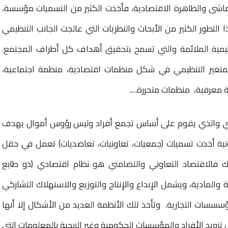
اشى والظاهرة الاقتصادية، فأخذت الكثير من التسميات مؤسسة،
لتطور الكثير من الأبحاث والنظريات التي عالجت الجانب التنظيمي
ظيمية الملائمة والتي تسمح بتحقيق أهداف كل أطراف المجتمع.
متغير التنظيمي في شكل منظمات اقتصادية، منظمة اجتماعية،
 معرفية، منظمات متحررة….
مني والذي يقوم على أساس تجمع أفراد وليس رؤوس أموال يهدف
نية أخذت تسميات (جمعيات، تعاونيات، تعاضديات) تعمل في حقل
 ذلك فالاقتصاد التعاوني والتضامني هو نظام اقتصادي (ذو طابع
لمادية، ويشمل الإبداع والإنتاج والتوزيع والاستهلاك التشاركي
ؤسسسات التجارية. وتأخذ تلك الأنظمة العديد من الأشكال إلا أنها
زويد الأفراد والمؤسسات الحكومية وغير الربحية بالمعلومات التي