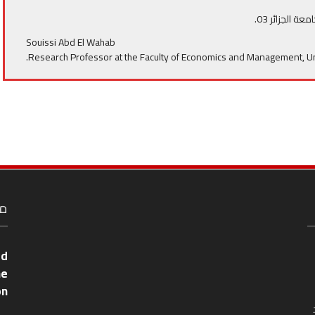
ة الجزائر 03.
Souissi Abd El Wahab
Research Professor at the Faculty of Economics and Management, Univ
مع
ed
he
on