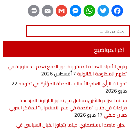
P
E
G
M
W
T
F
r
m
m
e
h
w
a
Search
for:
i
a
a
s
a
i
c
n
i
i
s
t
t
e
آخر المواضيع
t
l
l
e
s
t
b
ولوج الأفراد للعدالة الدستورية: دور الدفع بعدم الدستورية في
n
A
e
o
تطهير المنظومة القانونية
7 أغسطس 2026
g
p
r
o
تحولات الرأي العام: الأساليب الحديثة المؤثرة في تكوينه
22
مايو 2026
e
p
k
جدلية الغرب والشرق: محاول في تجاوز البارانويا المزدوجة
r
قراءات في كتاب “مقدمة في علم الاستغراب” للمفكر العربي
حسن حنفي
17 مايو 2026
الحزن مابعد الاستعماري: حينما يتجاوز الخيال السياسي في