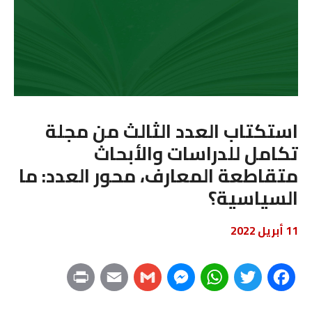
استكتاب العدد الثالث من مجلة
تكامل للدراسات والأبحاث
متقاطعة المعارف، محور العدد: ما
السياسية؟
11 أبريل 2022
P
E
G
M
W
T
F
r
m
m
e
h
w
a