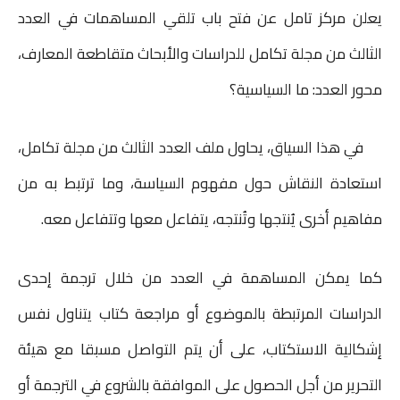
يعلن مركز تامل عن فتح باب تلقي المساهمات في العدد
i
a
a
s
a
i
c
الثالث من مجلة تكامل للدراسات والأبحاث متقاطعة المعارف،
n
i
i
s
t
t
e
محور العدد: ما السياسية؟
t
l
l
e
s
t
b
n
A
e
o
في هذا السياق، يحاول ملف العدد الثالث من مجلة تكامل،
g
p
r
o
استعادة النقاش حول مفهوم السياسة، وما ترتبط به من
e
p
k
مفاهيم أخرى يُنتجها وتُنتجه، يتفاعل معها وتتفاعل معه.
r
كما يمكن المساهمة في العدد من خلال ترجمة إحدى
الدراسات المرتبطة بالموضوع أو مراجعة كتاب يتناول نفس
إشكالية الاستكتاب، على أن يتم التواصل مسبقا مع هيئة
التحرير من أجل الحصول على الموافقة بالشروع في الترجمة أو