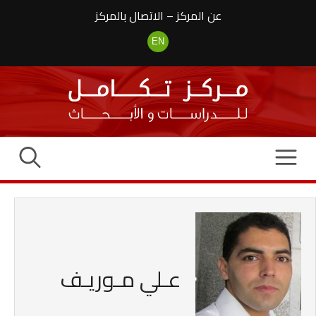
نتقل
عن المركز
–
الاتصال بالمركز
لى
لمحتوى
EN
عـلي مـوريـف