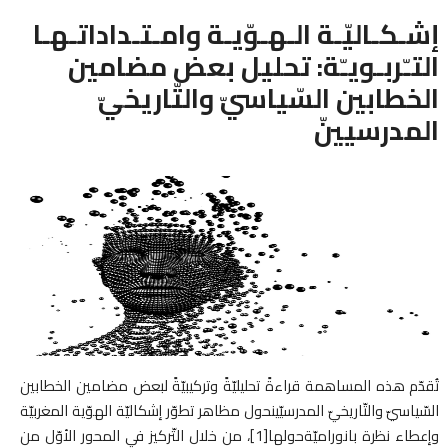
إشـكـاليّـة الـهـوّيـة وامـتـداداتـهـا
التـّربـويـّة: تحليل بعض مضامين
الخطابين السّياسيّ والتّاريخيّ
المدرسيينّ
تُقدّم هذه المساهمة قراءةً تحليليّةً وتركيبيّةً لبعض مضامين الخطابين
السّياسيّ والتّاريخيّ المدرسيّينحول مظاهر تطوّر إشكاليّة الهوّية المغربيّة
وإعطاء نظرة بانوراميّةحولها[1]، من خلال التّركيز في المحور الأوّل من