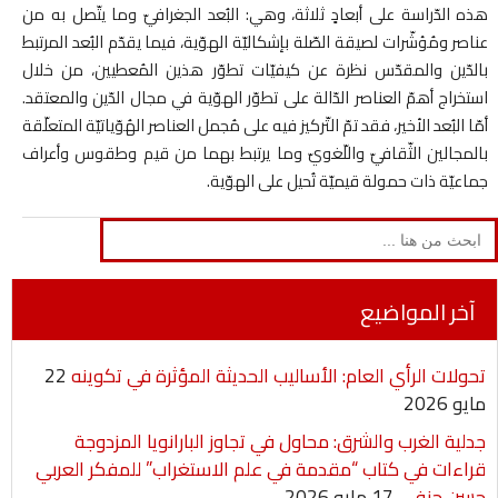
هذه الدّراسة على أبعادٍ ثلاثة، وهي: البُعد الجغرافيّ وما يتّصل به من
عناصر ومُؤشّرات لصيقة الصّلة بإشكاليّة الهوّية، فيما يقدّم البُعد المرتبط
بالدّين والمقدّس نظرة عن كيفيّات تطوّر هذين المُعطيين، من خلال
استخراج أهمّ العناصر الدّالة على تطوّر الهوّية في مجال الدّين والمعتقد.
أمّا البُعد الأخير، فقد تمّ التّركيز فيه على مُجمل العناصر الهُوّياتيّة المتعلّقة
بالمجالين الثّقافيّ واللّغويّ وما يرتبط بهما من قيم وطقوس وأعراف
جماعيّة ذات حمولة قيميّة تُحيل على الهوّية.
Search
for:
آخر المواضيع
تحولات الرأي العام: الأساليب الحديثة المؤثرة في تكوينه
22
مايو 2026
جدلية الغرب والشرق: محاول في تجاوز البارانويا المزدوجة
قراءات في كتاب “مقدمة في علم الاستغراب” للمفكر العربي
حسن حنفي
17 مايو 2026