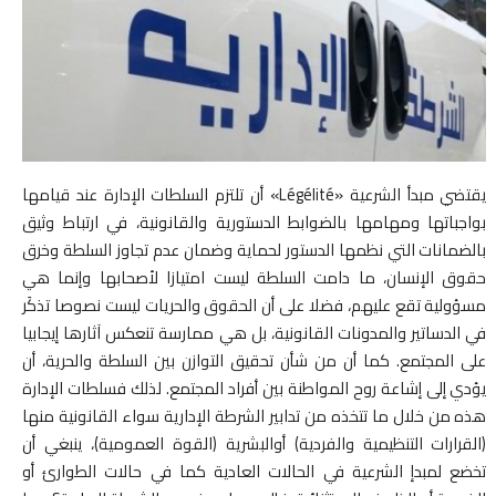
يقتضي مبدأ الشرعية «Légélité» أن تلتزم السلطات الإدارة عند قيامها
بواجباتها ومهامها بالضوابط الدستورية والقانونية، في ارتباط وثيق
بالضمانات التي نظمها الدستور لحماية وضمان عدم تجاوز السلطة وخرق
حقوق الإنسان، ما دامت السلطة ليست امتيازا لأصحابها وإنما هي
مسؤولية تقع عليهم، فضلا على أن الحقوق والحريات ليست نصوصا تذكَر
في الدساتير والمدونات القانونية، بل هي ممارسة تنعكس آثارها إيجابيا
على المجتمع. كما أن من شأن تحقيق التوازن بين السلطة والحرية، أن
يؤدي إلى إشاعة روح المواطنة بين أفراد المجتمع. لذلك فسلطات الإدارة
هذه من خلال ما تتخذه من تدابير الشرطة الإدارية سواء القانونية منها
(القرارات التنظيمية والفردية) أوالبشرية (القوة العمومية)، ينبغي أن
تخضع لمبدإ الشرعية في الحالات العادية كما في حالات الطوارئ أو