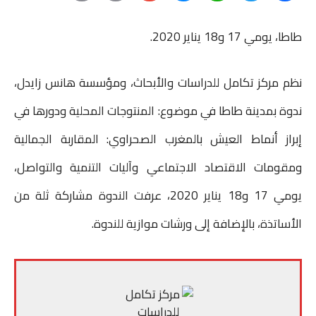
r
m
m
e
h
w
a
طاطا، يومي 17 و18 يناير 2020.
i
a
a
s
a
i
c
n
i
i
s
t
t
e
نظم مركز تكامل للدراسات والأبحاث، ومؤسسة هانس زايدل،
t
l
l
e
s
t
b
ندوة بمدينة طاطا في موضوع: المنتوجات المحلية ودورها في
n
A
e
o
إبراز أنماط العيش بالمغرب الصحراوي: المقاربة الجمالية
g
p
r
o
ومقومات الاقتصاد الاجتماعي وآليات التنمية والتواصل،
e
p
k
يومي 17 و18 يناير 2020، عرفت الندوة مشاركة ثلة من
r
الأساتذة، بالإضافة إلى ورشات موازية للندوة.