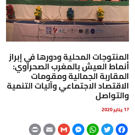
المنتوجات المحلية ودورها في إبراز
أنماط العيش بالمغرب الصحراوي:
المقاربة الجمالية ومقومات
الاقتصاد الاجتماعي وآليات التنمية
والتواصل
17 يناير 2020
P
E
G
M
W
T
F