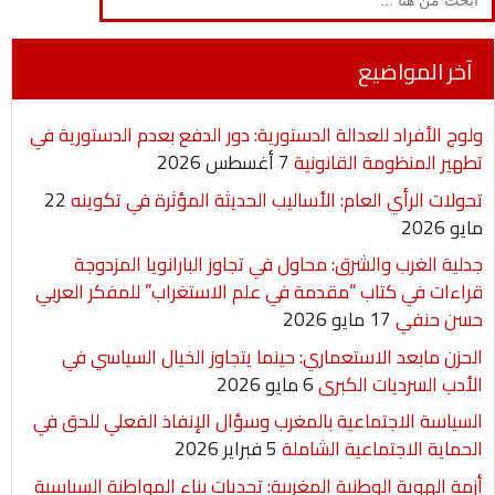
for:
i
a
a
s
a
i
c
n
i
i
s
t
t
e
آخر المواضيع
t
l
l
e
s
t
b
ولوج الأفراد للعدالة الدستورية: دور الدفع بعدم الدستورية في
n
A
e
o
تطهير المنظومة القانونية
7 أغسطس 2026
g
p
r
o
تحولات الرأي العام: الأساليب الحديثة المؤثرة في تكوينه
22
مايو 2026
e
p
k
جدلية الغرب والشرق: محاول في تجاوز البارانويا المزدوجة
r
قراءات في كتاب “مقدمة في علم الاستغراب” للمفكر العربي
حسن حنفي
17 مايو 2026
الحزن مابعد الاستعماري: حينما يتجاوز الخيال السياسي في
الأدب السرديات الكبرى
6 مايو 2026
السياسة الاجتماعية بالمغرب وسؤال الإنفاذ الفعلي للحق في
الحماية الاجتماعية الشاملة
5 فبراير 2026
أزمة الهوية الوطنية المغربية: تحديات بناء المواطنة السياسية