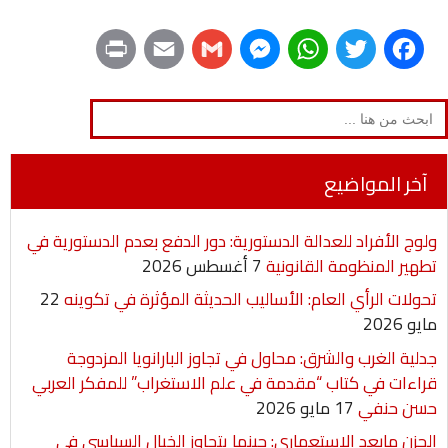
P
E
G
M
W
T
F
r
m
m
e
h
w
a
Search
for:
i
a
a
s
a
i
c
n
i
i
s
t
t
e
آخر المواضيع
t
l
l
e
s
t
b
ولوج الأفراد للعدالة الدستورية: دور الدفع بعدم الدستورية في
n
A
e
o
تطهير المنظومة القانونية
7 أغسطس 2026
g
p
r
o
تحولات الرأي العام: الأساليب الحديثة المؤثرة في تكوينه
22
مايو 2026
e
p
k
جدلية الغرب والشرق: محاول في تجاوز البارانويا المزدوجة
r
قراءات في كتاب “مقدمة في علم الاستغراب” للمفكر العربي
حسن حنفي
17 مايو 2026
الحزن مابعد الاستعماري: حينما يتجاوز الخيال السياسي في