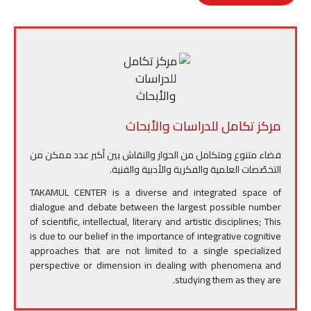
n
i
i
s
t
t
e
t
l
l
e
s
t
b
n
A
e
o
g
p
r
o
مركز تكامل للدراسات والأبحاث
e
p
k
فضاء متنوع ومتكامل من الحوار والنقاش بين أكبر عدد ممكن من
r
التخصّصات العلمية والفكرية والأدبية والفنية.
TAKAMUL CENTER is a diverse and integrated space of
dialogue and debate between the largest possible number
of scientific, intellectual, literary and artistic disciplines; This
is due to our belief in the importance of integrative cognitive
approaches that are not limited to a single specialized
perspective or dimension in dealing with phenomena and
studying them as they are.