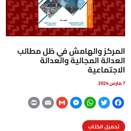
المركز والهامش في ظل مطالب
العدالة المجالية والعدالة
الاجتماعية
7 مارس 2024
P
E
G
M
W
T
F
r
m
m
e
h
w
a
تحميل الكتاب
i
a
a
s
a
i
c