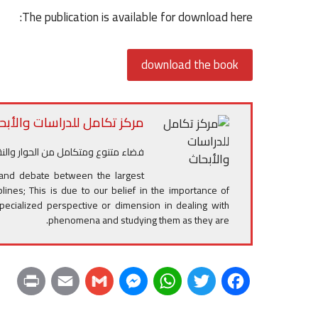
The publication is available for download here:
download the book
مركز تكامل للدراسات والأبح
فضاء متنوع ومتكامل من الحوار والنق
 and debate between the largest
ciplines; This is due to our belief in the importance of
specialized perspective or dimension in dealing with
phenomena and studying them as they are.
P
E
G
M
W
T
F
r
m
m
e
h
w
a