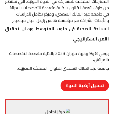
i
a
a
s
a
i
c
المقترحات المقدّمة للمشاركة في الندوة الدولية، التي ستنظم
من طرف شعبة القانون بالكلية متعددة التخصصات بالعرائش
n
i
i
s
t
t
e
في جامعة عبد المالك السعدي، ومركز تكامل للدراسات
والأبحاث، بشراكة مع مؤسسة هانس زايدل، حول موضوع
t
l
l
e
s
t
b
السيادة الصحية في جنوب المتوسط ورهان تحقيق
n
A
e
o
الأمن الاستراتيجي
g
p
r
o
e
p
k
يومي 8 و9 يونيو/ حزيران 2023 بالكلية متعددة التخصصات
بالعرائش،
r
جامعة عبد المالك السعدي بتطوان، المملكة المغربية.
تحميل أرضية الندوة