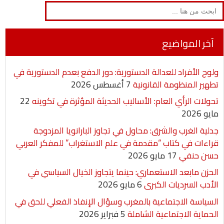
Search
for:
i
a
a
s
a
i
c
n
i
i
s
t
t
e
آخر المواضيع
t
l
l
e
s
t
b
ولوج الأفراد للعدالة الدستورية: دور الدفع بعدم الدستورية في
n
A
e
o
تطهير المنظومة القانونية
7 أغسطس 2026
g
p
r
o
تحولات الرأي العام: الأساليب الحديثة المؤثرة في تكوينه
22
مايو 2026
e
p
k
جدلية الغرب والشرق: محاول في تجاوز البارانويا المزدوجة
r
قراءات في كتاب “مقدمة في علم الاستغراب” للمفكر العربي
حسن حنفي
17 مايو 2026
الحزن مابعد الاستعماري: حينما يتجاوز الخيال السياسي في
الأدب السرديات الكبرى
6 مايو 2026
السياسة الاجتماعية بالمغرب وسؤال الإنفاذ الفعلي للحق في
الحماية الاجتماعية الشاملة
5 فبراير 2026