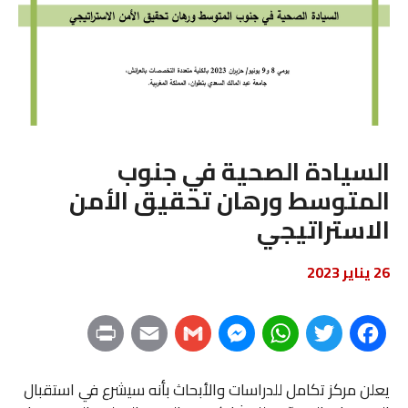
السيادة الصحية في جنوب
المتوسط ورهان تحقيق الأمن
الاستراتيجي
26 يناير 2023
P
E
G
M
W
T
F
r
m
m
e
h
w
a
يعلن مركز تكامل للدراسات والأبحاث بأنه سيشرع في استقبال