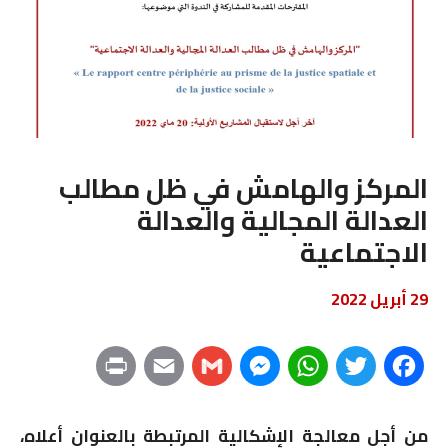
المركز والهامش في ظل مطالب
العدالة المجالية والعدالة
الاجتماعية
29 أبريل 2022
P
E
G
M
W
T
F
r
m
m
e
h
w
a
من أجل معالجة الإشكالية المرتبطة بالعنوان أعلاه،