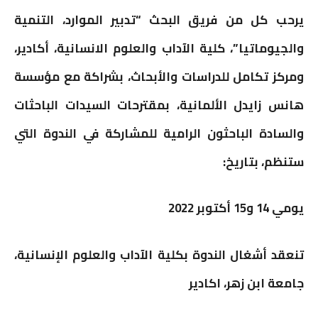
i
a
a
s
a
i
c
يرحب كل من فريق البحث “تدبير الموارد، التنمية
n
i
i
s
t
t
e
والجيوماتيا”، كلية الآداب والعلوم الانسانية، أكادير،
t
l
l
e
s
t
b
ومركز تكامل للدراسات والأبحاث، بشراكة مع مؤسسة
n
A
e
o
هانس زايدل الألمانية، بمقترحات السيدات الباحثات
g
p
r
o
والسادة الباحثون الرامية للمشاركة في الندوة التي
e
p
k
ستنظم، بتاريخ:
r
يومي
14
و
15
أكتوبر
2022
تنعقد أشغال الندوة بكلية الآداب والعلوم الإنسانية،
جامعة ابن زهر، اكادير