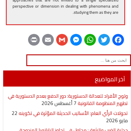
approaches that are not limited to a single specialized
perspective or dimension in dealing with phenomena and
studying them as they are.
P
E
G
M
W
T
F
r
m
m
e
h
w
a
Search
for:
i
a
a
s
a
i
c
n
i
i
s
t
t
e
آخر المواضيع
t
l
l
e
s
t
b
ولوج الأفراد للعدالة الدستورية: دور الدفع بعدم الدستورية في
n
A
e
o
تطهير المنظومة القانونية
7 أغسطس 2026
g
p
r
o
تحولات الرأي العام: الأساليب الحديثة المؤثرة في تكوينه
22
مايو 2026
e
p
k
جدلية الغرب والشرق: محاول في تجاوز البارانويا المزدوجة