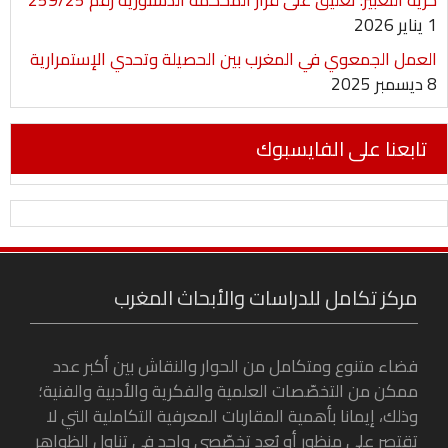
حرية التعبير: تعليق على قرار المحكمة الدستورية رقم 259/25
1 يناير 2026
العمل الجمعوي في المغرب بين الحصيلة وتحدي الإستمرارية
8 ديسمبر 2025
تابعنا على الفايسبوك
مركز تكامل للدراسات والأبحاث المغرب
فضاء متنوع ومتكامل من الحوار والنقاش بين أكبر عدد
ممكن من التخصّصات العلمية والفكرية والأدبية والفنية؛
وذلك، إيمانا بأهمية المقاربات المعرفية التكاملية التي لا
تقتصر على منظور أو بُعد تخصّصي واحد في تناول الظواهر