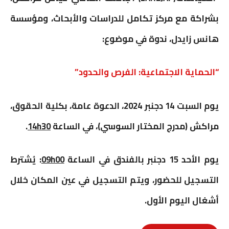
n
i
i
s
t
t
e
بشراكة مع مركز تكامل للدراسات والأبحاث، ومؤسسة
t
l
l
e
s
t
b
هانس
زايدل، ندوة في موضوع:
n
A
e
o
g
p
r
o
“الحماية الاجتماعية: الفرص والحدود”
e
p
k
يوم السبت
14
دجنبر
2024
، الدعوة عامة، بكلية الحقوق،
r
مراكش (مدرج المختار السوسي)، في الساعة
14h30
.
يوم الأحد
15
دجنبر بالفندق في الساعة
09h00
:
يُشترط
التسجيل للحضور، ويتم التسجيل في عين المكان خلال
أشغال اليوم الأول.