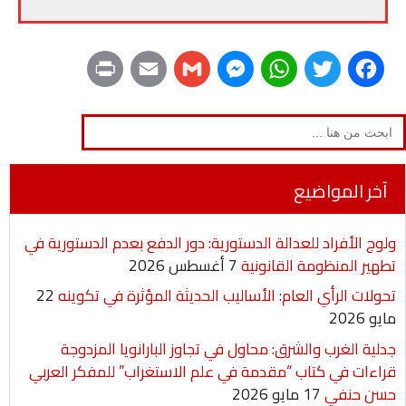
P
E
G
M
W
T
F
r
m
m
e
h
w
a
Search
for:
i
a
a
s
a
i
c
n
i
i
s
t
t
e
آخر المواضيع
t
l
l
e
s
t
b
ولوج الأفراد للعدالة الدستورية: دور الدفع بعدم الدستورية في
n
A
e
o
تطهير المنظومة القانونية
7 أغسطس 2026
g
p
r
o
تحولات الرأي العام: الأساليب الحديثة المؤثرة في تكوينه
22
مايو 2026
e
p
k
جدلية الغرب والشرق: محاول في تجاوز البارانويا المزدوجة
r
قراءات في كتاب “مقدمة في علم الاستغراب” للمفكر العربي
حسن حنفي
17 مايو 2026