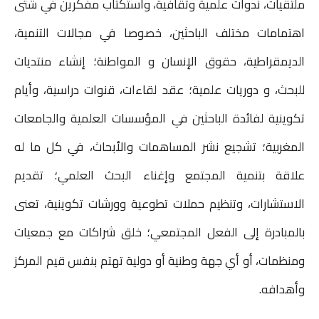
ملتقيات، ندوات علمية وثقافية، واستكتاب مفكرين في شتى
اهتمامات مختلف الباحثين، خصوصا في مجالات التنمية،
الديمقراطية، حقوق الإنسان و المواطنة؛ إنشاء منتديات
للبحث، و دوريات علمية؛ عقد لقاءات، قنوات دراسية، وأيام
تكوينية لفائدة الباحثين في المؤسسات العلمية والجامعات
المغربية؛ تشجيع نشر المساهمات والأبحاث، في كل ما له
علاقة بتنمية المجتمع وإغناء البحث العلمي؛ تقديم
الاستشارات، وتنظيم حملات تطوعية وورشات تكوينية، تعنى
بالمبادرة إلى الفعل المجتمعي؛ خلق شراكات مع جمعيات
ومنظمات، أو أي جهة وطنية أو دولية تهتم بنفس قيم المركز
وأهدافه.