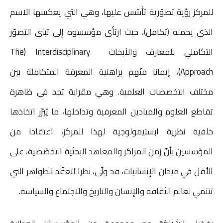
للمركز رؤية تصوّرية تأسّس عليها، وهي التي يعكسها الاسم
الذي يحمله (تكامل)، حيث ارتأى مؤسسوه إلى تبني التصوّر
التكاملي للمعارف والأبحاث The) Interdisciplinary
Approach)، إيمانا منّهم بِراهنية المعرفة المتكاملة بين
مختلف التخصصات العلمية. وهي مقرابة تجد في ظاهرة
تقاطع العلوم والميادين المعرفية وتداخلها، ما يُبرّر اتخاذها
خلفية نظرية ابستيمولوجية لهذا للمركز، اعتقادا من
المؤسسين بأنّ زمن المراكز والمعاهد البحثية التخصّصية، على
الأقل في ميدان الإنسانيات، قد ولّى، نظرا لتعقّد الظواهر التي
تنتمي لعالم الثقافة والإنسان والتاريخ والاجتماع والسياسة.