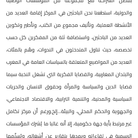
بفضل الشراكة مع مجموعة من المؤسسات الوطنية
والدولية، استطعنا نحن الباحثين في المركز إقامة العديد من
الأنشطة العملية، وتأليف مجموع من الكتب، وتأطير وتكوين
العديد من الباحثين، واستضافة ثلة من المفكرين كل حسب
تخصصه، حيث تناول المتدخلون في الندوات، وهُم بالمئات،
العديد من المواضيع المتعلقة بالسياسات العامة في المغرب
والبلدان المغاربية، والقضايا الفكرية التي تشغل النخبة سيما
قضايا الدين والسياسة والمرأة وحقوق الانسان والحريات
السياسية والمدنية، والتنمية الترابية، والاقتصاد الاجتماعي،
والجهوية والحكم المحلي، والبيئة…إلخ.ورغم أن مركز تكامل
غير مرتبط بأية جهة حكومية، إلا أنه غالبا ما يُشرك المؤسسات
الرسمية في لقاءاته ويمدها بتقارير عن أشغاله، ويُسلّمها