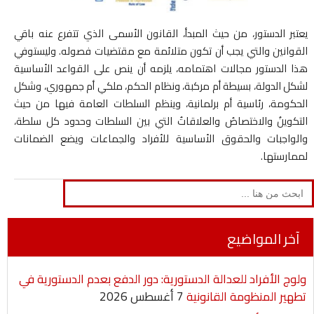
يعتبر الدستور، من حيث المبدأ، القانون الأسمى الذي تتفرع عنه باقي
القوانين والتي يجب أن تكون متلائمة مع مقتضيات فصوله. وليستوفي
هذا الدستور مجالات اهتمامه، يلزمه أن ينص على القواعد الأساسية
لشكل الدولة، بسيطة أم مركبة، ونظام الحكم، ملكي أم جمهوري، وشكل
الحكومة، رئاسية أم برلمانية، وينظم السلطات العامة فيها من حيث
التكوينُ والاختصاصُ والعلاقاتُ التي بين السلطات وحدود كل سلطة،
والواجبات والحقوق الأساسية للأفراد والجماعات ويضع الضمانات
لممارستها.
Search
for:
آخر المواضيع
ولوج الأفراد للعدالة الدستورية: دور الدفع بعدم الدستورية في
تطهير المنظومة القانونية
7 أغسطس 2026