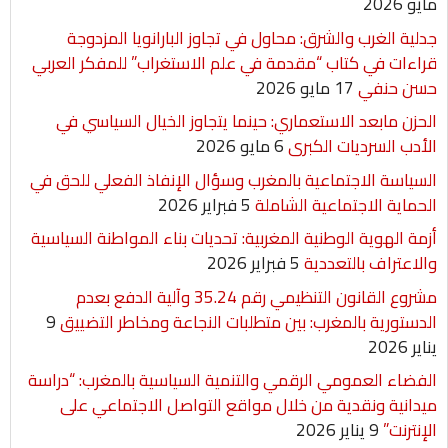
مايو 2026
e
p
k
جدلية الغرب والشرق: محاول في تجاوز البارانويا المزدوجة
r
قراءات في كتاب “مقدمة في علم الاستغراب” للمفكر العربي
حسن حنفي
17 مايو 2026
الحزن مابعد الاستعماري: حينما يتجاوز الخيال السياسي في
الأدب السرديات الكبرى
6 مايو 2026
السياسة الاجتماعية بالمغرب وسؤال الإنفاذ الفعلي للحق في
الحماية الاجتماعية الشاملة
5 فبراير 2026
أزمة الهوية الوطنية المغربية: تحديات بناء المواطنة السياسية
والاعتراف بالتعددية
5 فبراير 2026
مشروع القانون التنظيمي رقم 35.24 وآلية الدفع بعدم
الدستورية بالمغرب: بين متطلبات النجاعة ومخاطر التضييق
9
يناير 2026
الفضاء العمومي الرقمي والتنمية السياسية بالمغرب: “دراسة
ميدانية ونقدية من خلال مواقع التواصل الاجتماعي على
الإنترنت”
9 يناير 2026