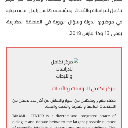
n
i
i
s
t
t
e
تكامل للدراسات والأبحاث، ومؤسسة هانس زايدل، ندوة دولية
t
l
l
e
s
t
b
في موضوع: الدولة وسؤال الهوية في المنطقة المغاربية،
n
A
e
o
يومي 13 و14 مارس 2019.
g
p
r
o
e
p
k
r
مركز تكامل للدراسات والأبحاث
فضاء متنوع ومتكامل من الحوار والنقاش بين أكبر عدد ممكن من
التخصّصات العلمية والفكرية والأدبية والفنية.
TAKAMUL CENTER is a diverse and integrated space of
dialogue and debate between the largest possible number
of scientific, intellectual, literary and artistic disciplines; This