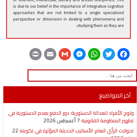
is due to our belief in the importance of integrative cognitive
approaches that are not limited to a single specialized
perspective or dimension in dealing with phenomena and
studying them as they are.
P
E
G
M
W
T
F
r
m
m
e
h
w
a
Search
for:
i
a
a
s
a
i
c
n
i
i
s
t
t
e
آخر المواضيع
t
l
l
e
s
t
b
ولوج الأفراد للعدالة الدستورية: دور الدفع بعدم الدستورية في
n
A
e
o
تطهير المنظومة القانونية
7 أغسطس 2026
g
p
r
o
تحولات الرأي العام: الأساليب الحديثة المؤثرة في تكوينه
22