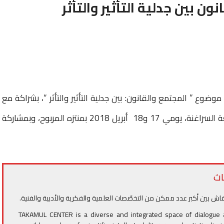
ون بين جدلية التأثير والتأثر
ضوع ” المجتمع والقانون: بين جدلية التأثير والتأثر “، بشراكة مع
مؤسسة هانز سايدل الألمانية، والمركز الجامعي بقلعة السراغنة، يومي 17 و18 أبريل 2018 بمنتزه المربوح، وبمشاركة
اث
اش بين أكبر عدد ممكن من التخصّصات العلمية والفكرية والأدبية والفنية.
TAKAMUL CENTER is a diverse and integrated space of dialogue