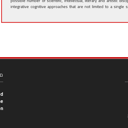
possible number of scientific, intellectual, literary and artistic dis
integrative cognitive approaches that are not limited to a single 
مع
ed
he
on