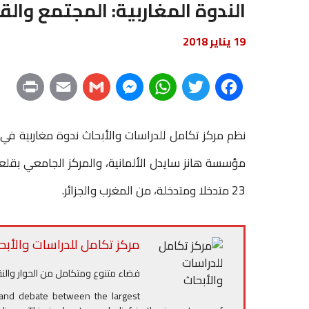
الندوة المغاربية: المجتمع والقان
19 يناير 2018
P
E
G
M
W
T
F
r
m
m
e
h
w
a
نظم مركز تكامل للدراسات والأبحاث ندوة مغاربية في مو
i
a
a
s
a
i
c
n
i
i
s
t
t
e
23 متدخلا ومتدخلة، من المغرب والجزائر.
t
l
l
e
s
t
b
n
A
e
o
مركز تكامل للدراسات والأبح
g
p
r
o
فضاء متنوع ومتكامل من الحوار والنق
e
p
k
 and debate between the largest