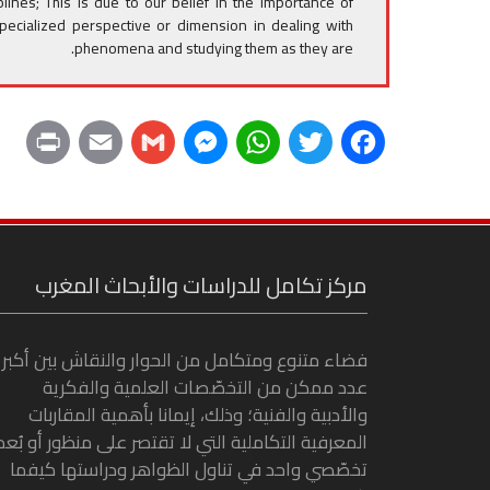
r
ciplines; This is due to our belief in the importance of
specialized perspective or dimension in dealing with
phenomena and studying them as they are.
P
E
G
M
W
T
F
r
m
m
e
h
w
a
i
a
a
s
a
i
c
n
i
i
s
t
t
e
مركز تكامل للدراسات والأبحاث المغرب
t
l
l
e
s
t
b
فضاء متنوع ومتكامل من الحوار والنقاش بين أكبر
n
A
e
o
عدد ممكن من التخصّصات العلمية والفكرية
g
p
r
o
والأدبية والفنية؛ وذلك، إيمانا بأهمية المقاربات
المعرفية التكاملية التي لا تقتصر على منظور أو بُعد
e
p
k
تخصّصي واحد في تناول الظواهر ودراستها كيفما