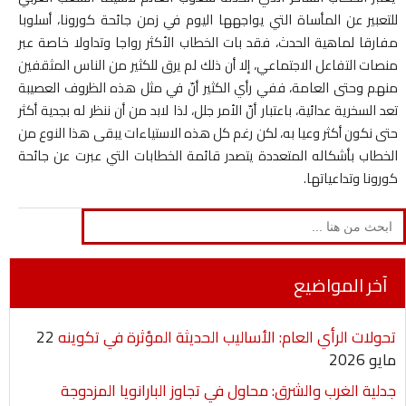
للتعبير عن المأساة التي يواجهها اليوم في زمن جائحة كورونا، أسلوبا
مفارقا لماهية الحدث، فقد بات الخطاب الأكثر رواجا وتداولا خاصة عبر
منصات التفاعل الاجتماعي، إلا أن ذلك لم يرق للكثير من الناس المثقفين
منهم وحتى العامة، ففي رأي الكثير أنّ في مثل هذه الظروف العصيبة
تعد السخرية عدائية، باعتبار أنّ الأمر جلل، لذا لابد من أن ننظر له بجدية أكثر
حتى نكون أكثر وعيا به، لكن رغم كل هذه الاستياءات يبقى هذا النوع من
الخطاب بأشكاله المتعددة يتصدر قائمة الخطابات التي عبرت عن جائحة
كورونا وتداعياتها.
Search
for:
آخر المواضيع
تحولات الرأي العام: الأساليب الحديثة المؤثرة في تكوينه
22
مايو 2026
جدلية الغرب والشرق: محاول في تجاوز البارانويا المزدوجة