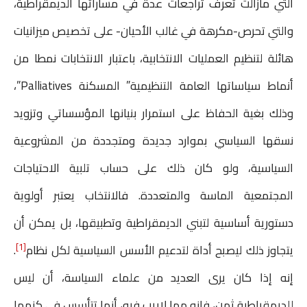
التي مازالت تعرف تراجعات عدة في مساراتها الديمقراطية،
والتي تحرص-مكرهة في غالب الأحيان- على تخصيص ميزانيات
هائلة لتنظيم العمليات الانتخابية، باعتبار الانتخابات نمطا من
أنماط سياساتها العامة التنظيمية” المسكنة Palliatives”،
وذلك بغية الحفاظ على استمرار بنيانها المؤسساتي وتزويد
نسقها السياسي بموارد جديدة ومتجددة من المشروعية
السياسية، ولو كان ذلك على حساب تلبية الاحتياجات
المجتمعية الماسة والمتعددة. فالانتخاب يعتبر أولوية
دستورية أساسية لتبني الديمقراطية وتطبيقها، بل يمكن أن
[1]
يتجاوز ذلك ليصبح أداة لتدعيم الأسس السياسية لكل نظام
.
إنه إذا كان يرى العديد من علماء السياسة، أن ليس
للديمقراطية ثمن، فإنه مما لاريب فيه، أنها تتأسس في كنهها