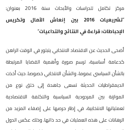
i
a
a
s
a
i
c
مركز تكامل للدراسات والأبحاث سنة 2016 بعنوان:
n
i
i
s
t
t
e
“
تشريعيات 2016 بين إنعاش الآمال وتكريس
t
l
l
e
s
t
b
الإحباطات: قراءة في النتائج والتداعيات
“
n
A
e
o
g
p
r
o
أضحى الحديث عن الاقتصاد الانتخابي يتبلور في الوقت الراهن
e
p
k
كدعامة أساسية، لرسم صورة وأهمية القضايا المرتبطة
r
بالشأن السياسي عموما، والشأن الانتخابي خصوصا. حيث أخذت
الديمقراطيات الحديثة تسعى جاهدة إلى خلق نوع من
الموازنة بين المردودية السياسية والتكلفة الاقتصادية
لعملياتها الانتخابية، في إطار حرصها على إضفاء المزيد من
الرهانات على هذه العمليات في حد ذاتها. وذلك عكس الدول