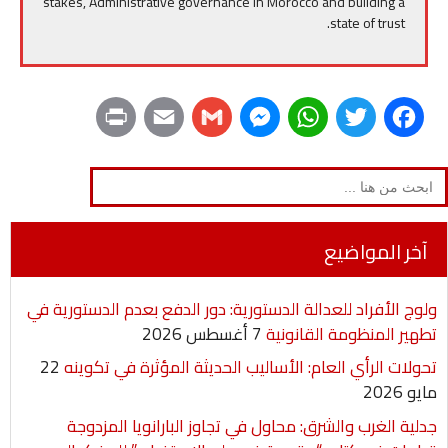
stakes, Administrative governance in Morocco and building a
state of trust.
P
E
G
M
W
T
F
r
m
m
e
h
w
a
Search
for:
i
a
a
s
a
i
c
n
i
i
s
t
t
e
آخر المواضيع
t
l
l
e
s
t
b
ولوج الأفراد للعدالة الدستورية: دور الدفع بعدم الدستورية في
n
A
e
o
تطهير المنظومة القانونية
7 أغسطس 2026
g
p
r
o
تحولات الرأي العام: الأساليب الحديثة المؤثرة في تكوينه
22
مايو 2026
e
p
k
جدلية الغرب والشرق: محاول في تجاوز البارانويا المزدوجة
r