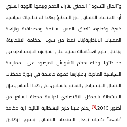
و”المال الأسود ” المعني بشراء الذمم وبيعها (الوجه السلبي
أو الاقتصاد الانتخابي غير المنظم) وهذا له تداعيات سياسية
كبيرة وخطيرة، تتعلق بالمس بسلامة ومصداقية ونزاهة
العمليات الانتخابية(بناء نمط من سوء الحكامة الانتخابية)،
وبالتالي خلق انعكاسات سلبية على السيرورة الديمقراطية في
حد ذاتها. وذلك بحكم التشويش المرصود على الممارسة
السياسية العادية، باعتبارها خطوة حاسمة في بلورة ممكنات
الانتقال الديمقراطي السليم والسلس. على هذا الأساس، فإن
الاستعانة بالمدخل الاقتصادي لدراسة محطة السابع من
[3]
أكتوبر 2016،
يحتم علينا طرح الإشكالية التالية: أية حكامة
“ناجعة” كفيلة بجعل الاقتصاد الانتخابي يحقق الرهانين