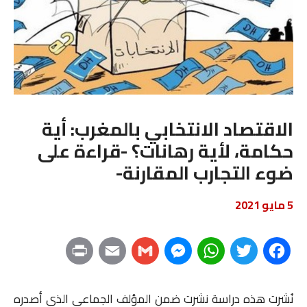
الاقتصاد الانتخابي بالمغرب: أية
حكامة، لأية رهانات؟ -قراءة على
ضوء التجارب المقارنة-
5 مايو 2021
P
E
G
M
W
T
F
r
m
m
e
h
w
a
نُشرت هذه دراسة نشرت ضمن المؤلف الجماعي الذي أصدره