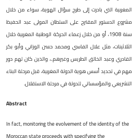
n
A
e
o
المغربية التي بادرت إلى طرح سؤال الهوية، سواء من خلال
g
p
r
o
مشروع الدستور المقترح على السلطان المولى عبد الحفيظ
e
p
k
سنة 1908، أو من خلال زعماء الحركة الوطنية المغربية خلال
r
الثلاثينات، مثل علال الفاسي ومحمد حسن الوزاني وأبو بكر
القادري وعبد الخالق الطريس وغيرهم..، والذين كان لهم دور
مهم في تحديد أسس هوية الدولة المغربية، قبل مرحلة البناء
التشريعي والمؤسساتي للدولة في مرحلة الاستقلال.
Abstract
In fact, monitoring the evolvement of the identity of the
Moroccan state proceeds with specifying the