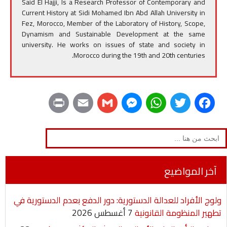
Said El Hajji, Is a Research Professor of Contemporary and
Current History at Sidi Mohamed Ibn Abd Allah University in
Fez, Morocco, Member of the Laboratory of History, Scope,
Dynamism and Sustainable Development at the same
university. He works on issues of state and society in
Morocco during the 19th and 20th centuries.
P
E
G
M
W
T
F
r
m
m
e
h
w
a
Search
for:
i
a
a
s
a
i
c
n
i
i
s
t
t
e
آخر المواضيع
t
l
l
e
s
t
b
ولوج الأفراد للعدالة الدستورية: دور الدفع بعدم الدستورية في
n
A
e
o
تطهير المنظومة القانونية
7 أغسطس 2026
g
p
r
o