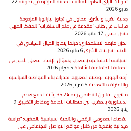
تحولات الرأي العام: الأساليب الحديثة المؤثرة في تكوينه
22
مايو 2026
e
p
k
جدلية الغرب والشرق: محاول في تجاوز البارانويا المزدوجة
r
قراءات في كتاب “مقدمة في علم الاستغراب” للمفكر العربي
حسن حنفي
17 مايو 2026
الحزن مابعد الاستعماري: حينما يتجاوز الخيال السياسي في
الأدب السرديات الكبرى
6 مايو 2026
السياسة الاجتماعية بالمغرب وسؤال الإنفاذ الفعلي للحق في
الحماية الاجتماعية الشاملة
5 فبراير 2026
أزمة الهوية الوطنية المغربية: تحديات بناء المواطنة السياسية
والاعتراف بالتعددية
5 فبراير 2026
مشروع القانون التنظيمي رقم 35.24 وآلية الدفع بعدم
الدستورية بالمغرب: بين متطلبات النجاعة ومخاطر التضييق
9
يناير 2026
الفضاء العمومي الرقمي والتنمية السياسية بالمغرب: “دراسة
ميدانية ونقدية من خلال مواقع التواصل الاجتماعي على