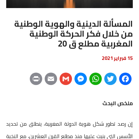
المسألة الدينية والهوية الوطنية
من خلال فكر الحركة الوطنية
المغربية مطلع ق 20
15 فبراير 2021
P
E
G
M
W
T
F
r
m
m
e
h
w
a
ملخص البحث
i
a
a
s
a
i
c
n
i
i
s
t
t
e
إن رصد تطور شكل هوية الدولة المغربية، ينطلق من تحديد
t
l
l
e
s
t
b
الأسس التي بنيت عليها منذ مطلع القرن العشرين، مع النخبة