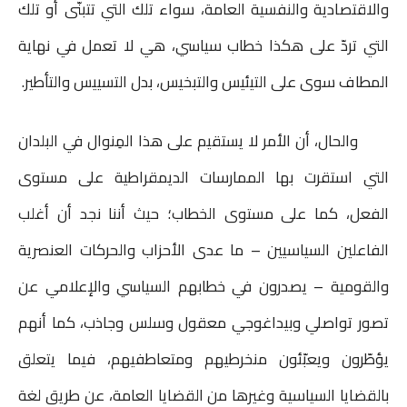
والاقتصادية والنفسية العامة، سواء تلك التي تتبنّى أو تلك
التي تردّ على هكذا خطاب سياسي، هي لا تعمل في نهاية
المطاف سوى على التيئيس والتبخيس، بدل التسييس والتأطير.
والحال، أن الأمر لا يستقيم على هذا المِنوال في البلدان
التي استقرت بها الممارسات الديمقراطية على مستوى
الفعل، كما على مستوى الخطاب؛ حيث أننا نجد أن أغلب
الفاعلين السياسيين – ما عدى الأحزاب والحركات العنصرية
والقومية – يصدرون في خطابهم السياسي والإعلامي عن
تصور تواصلي وبيداغوجي معقول وسلس وجاذب، كما أنهم
يؤطّرون ويعبّئون منخرطيهم ومتعاطفيهم، فيما يتعلق
بالقضايا السياسية وغيرها من القضايا العامة، عن طريق لغة