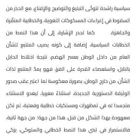
سياسية راشدة تتوخّى التبليغ والتوضيح والإقناع، مع الحذر من
السقوط في إغراءات المسكوكات اللغوية، والخطابية المنفّرة
والجاهزة. كما تجدر الإشارة، إلى أن هذا النمط من
الخطابات السياسية، إضافة إلى كونه يصيب المتتبع للشأن
العام من داخل الوطن بعسر الهضم، نتيجة اختلاط الحابل
بالنابل، واستعصاء القدرة على الفرز، فهو يمدّ المتتبع لذات
الشأن، من خارج الوطن، بصورة معكوسة لما اعتبر عقب صدور
الوثيقة الدستورية الجديدة، استثناءً مغربيا، ليغدو الاستثناء
متجسدا له في تمظهرات ومسلكيات خطابية وفعلية، لم تكن
معهودة بهذا الشكل من قبل. هذا من جهة؛ من جهة ثانية،
فالاستمرار في تبني هذا النمط الخطابي والسلوكي، يزكي