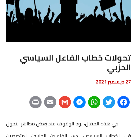
تحولات خطاب الفاعل السياسي
الحزبي
27 ديسمبر 2021
P
E
G
M
W
T
F
r
m
m
e
h
w
a
في هذه المقال، نود الوقوف عند بعض مظاهر التحول
i
a
a
s
a
i
c
في الخطاب السياسي، لدى الفاعلين الحزبيين المتصدرين