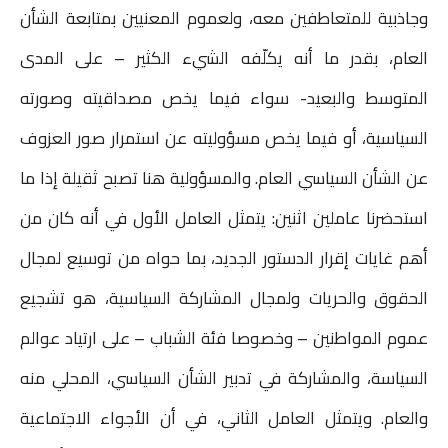
وجاذبية للمتعاطفين معه، ولعموم المعنيين بمتابعة الشأن
العام، بقدر ما أنه يكلّفه الشيء الكثير – على المدى
المتوسط والبعيد- سواء فيما يخص مصداقيته وصورته
السياسية، أو فيما يخص مسؤوليته عن استمرار صور العزوف
عن الشأن السياسي العام. والمسؤولية هنا تصبح ثقيلة إذا ما
استحضرنا عاملين اثنين: يتمثل العامل الأول في أنه كان من
أهم غايات إقرار الدستور الجديد، بما حواه من توسيع لمجال
الحقوق والحريات ولمجال المشاركة السياسية، هو تشجيع
عموم المواطنين – وخصوصا فئة الشباب – على ارتياد عوالم
السياسة، والمشاركة في تدبير الشأن السياسي، المحلي منه
والعام. ويتمثل العامل الثاني، في أن الأجواء الاجتماعية