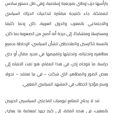
يترأسها حزب وطني بمرجعية إسلامية، وفي ظل دستور سادس
للمملكة، جاء كنتيجة مباشرة لتداعيات الحراك السياسي
والاجتماعي بالمغرب والدول العربية، كان زخما كثيفا
ومسترسلا ومتشابكا، إلى درجة أنه أصبح من الصعوبة بما كان،
بالنسبة للدّارسين والملاحظين للشأن السياسي، الإحاطة بجميع
مظاهره وتجلياته، وتحليلها وتقييمها في مجرد مقال أو حتى
دراسة. ما نتوخاه إذن، في هذا المقام، هو لفت الانتباه إلى
بعض الصور والمظاهر، التي شكلت – في ما نعتقد – تحولا
وسم مؤخرا الخطاب في المشهد السياسي المغربي.
قد لا يحتاج المتابع ليوميات الفاعلين السياسيين الحزبيين
بالمغرب، في هذه الفترة، إلى كبير جهد لمعاينة ما يعتري