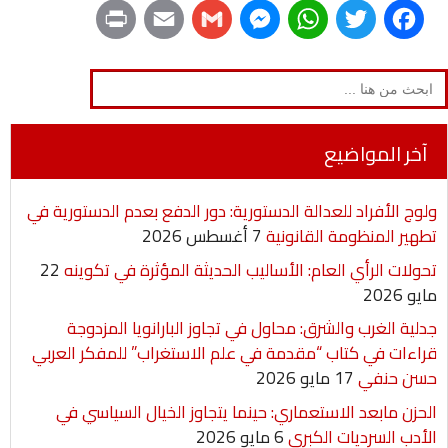
P
E
G
M
W
T
F
r
m
m
e
h
w
a
Search
for:
i
a
a
s
a
i
c
n
i
i
s
t
t
e
آخر المواضيع
t
l
l
e
s
t
b
ولوج الأفراد للعدالة الدستورية: دور الدفع بعدم الدستورية في
n
A
e
o
تطهير المنظومة القانونية
7 أغسطس 2026
g
p
r
o
تحولات الرأي العام: الأساليب الحديثة المؤثرة في تكوينه
22
مايو 2026
e
p
k
جدلية الغرب والشرق: محاول في تجاوز البارانويا المزدوجة
r
قراءات في كتاب “مقدمة في علم الاستغراب” للمفكر العربي
حسن حنفي
17 مايو 2026
الحزن مابعد الاستعماري: حينما يتجاوز الخيال السياسي في
الأدب السرديات الكبرى
6 مايو 2026