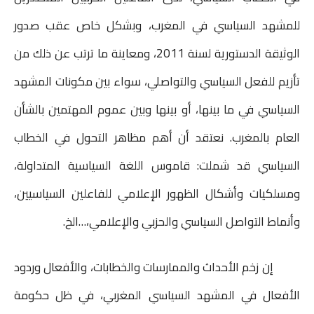
n
i
i
s
t
t
e
للمشهد السياسي في المغرب، وبشكل خاص عقب صدور
t
l
l
e
s
t
b
الوثيقة الدستورية لسنة 2011، ومعاينة ما ترتب عن ذلك من
n
A
e
o
تأزيم للفعل السياسي والتواصلي، سواء بين مكونات المشهد
g
p
r
o
السياسي في ما بينها، أو بينها وبين عموم المهتمين بالشأن
e
p
k
العام بالمغرب. نعتقد أن أهم مظاهر التحول في الخطاب
r
السياسي قد شملت: قاموس اللغة السياسية المتداولة،
ومسلكيات وأشكال الظهور الإعلامي للفاعلين السياسيين،
وأنماط التواصل السياسي والحزبي والإعلامي،…الخ.
إن زخم الأحداث والممارسات والخطابات، والأفعال وردود
الأفعال في المشهد السياسي المغربي، في ظل حكومة