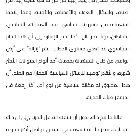
وحمولات، تُمكّن من يلوذ إليها من كل ما هو بحاجة إليه، من
أصناف وأشكال النعوت والأوصاف والأمثلة. ومما يلاحظ
استعماله في مشهدنا السياسي، نجد: العفاريت، التماسيح،
الشياطين، بويا عمر…الخ. كما تجدر الإشارة إلى أن هذا التنابز
السياسوي قد تعدّى مستوى الخطاب، ليتم “إنزاله” على أرض
الواقع، من خلال الاستعانة بخدمات أحد أنواع الحيوانات الأكثر
شهرة، والأقدر توصيلا للرسائل السياسية (الحمار). مع العلم، أن
هذا المخلوق له مكانة سياسية من نوع آخر، أكثر رِفعة في
الديمقراطيات الحديثة.
غالبا ما يتم ذلك، بدون أن يلتفت الفاعل الحزبي إلى أن ذلك
التوظيف، بقدر ما أنه يسعفه في تحقيق تواصل أكثر سيولة